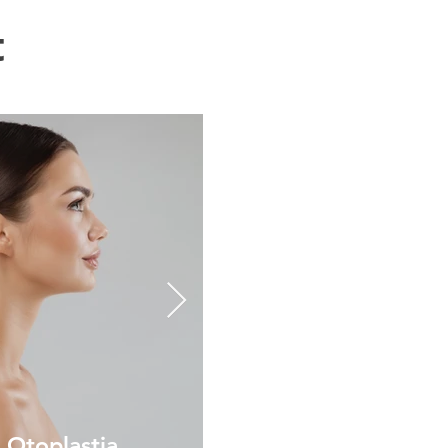
t
Otoplastia
Rinoplastia