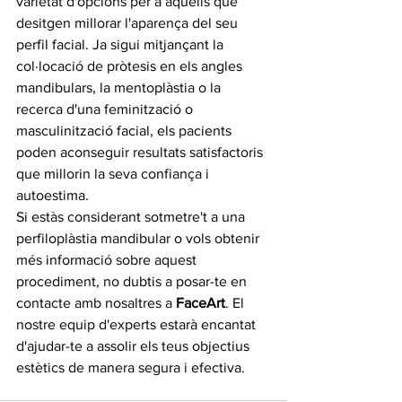
varietat d'opcions per a aquells que 
desitgen millorar l'aparença del seu 
perfil facial. Ja sigui mitjançant la 
col·locació de pròtesis en els angles 
mandibulars, la mentoplàstia o la 
recerca d'una feminització o 
masculinització facial, els pacients 
poden aconseguir resultats satisfactoris 
que millorin la seva confiança i 
autoestima.
Si estàs considerant sotmetre't a una 
perfiloplàstia mandibular o vols obtenir 
més informació sobre aquest 
procediment, no dubtis a posar-te en 
contacte amb nosaltres a 
FaceArt
. El 
nostre equip d'experts estarà encantat 
d'ajudar-te a assolir els teus objectius 
estètics de manera segura i efectiva.